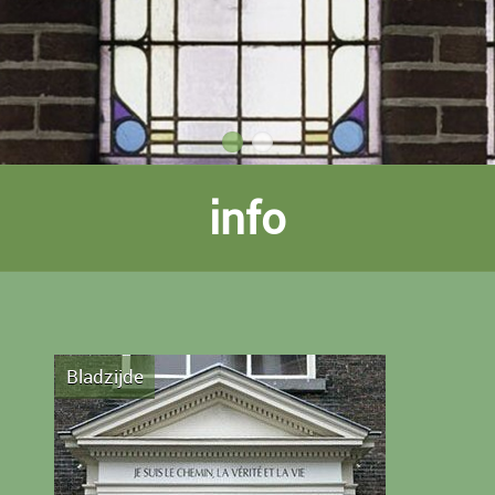
info
Bladzijde